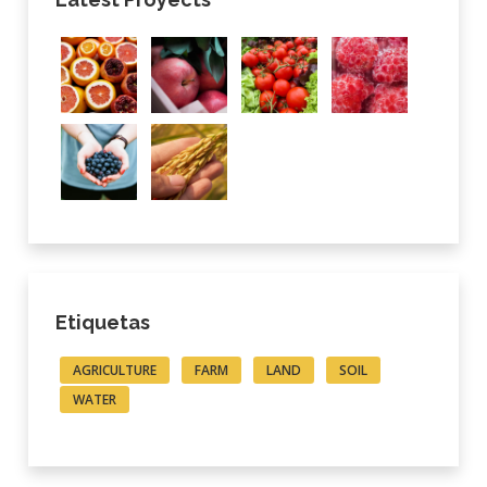
Etiquetas
AGRICULTURE
FARM
LAND
SOIL
WATER